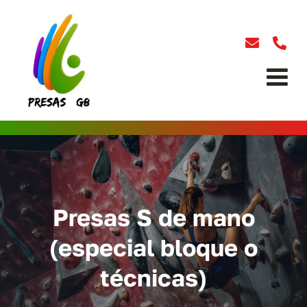
Saltar
al
contenido
Tog
Nav
BUSCAR:
INICIO
Presas S de mano
PRESAS DE ESCALADA
(especial bloque o
técnicas)
ENTRENAMIENTO