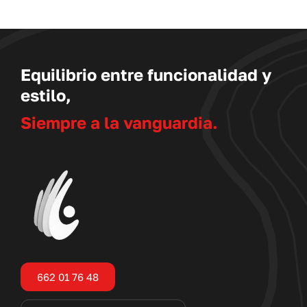
UCTO
Equilibrio entre funcionalidad y
estilo,
Siempre a la vanguardia.
662 01 76 48