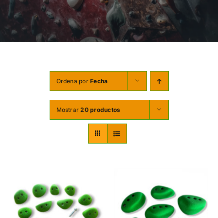
TORNILLERÍA
OFERTAS-PACKS
SOBRE NOSOTROS
BLOG
Ordena por
Fecha
MI CUENTA
Mostrar
20 productos
CARRITO
SELECCIONAR
ESTE
OPCIONES
/