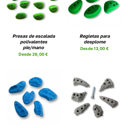
UCTO
PRODUCTO
DETALLES
TIENE
PLES
MÚLTIPLES
NTES.
VARIANTES.
LAS
NES
OPCIONES
Presas de escalada
Regletas para
SE
polivalentes
desplome
EN
PUEDEN
pie/mano
Desde
13,00
€
R
ELEGIR
Desde
26,00
€
EN
LA
A
PÁGINA
DE
UCTO
PRODUCTO
SELECCIONAR
ESTE
OPCIONES
/
UCTO
PRODUCTO
DETALLES
TIENE
PLES
MÚLTIPLES
NTES.
VARIANTES.
LAS