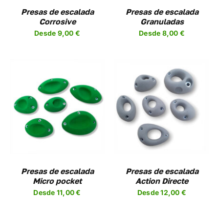
NES
OPCIONES
Presas de escalada
Presas de escalada
SE
Corrosive
Granuladas
EN
PUEDEN
Desde
9,00
€
Desde
8,00
€
R
ELEGIR
EN
LA
A
PÁGINA
DE
UCTO
PRODUCTO
SELECCIONAR
ESTE
OPCIONES
/
UCTO
PRODUCTO
DETALLES
TIENE
PLES
MÚLTIPLES
NTES.
VARIANTES.
LAS
NES
OPCIONES
Presas de escalada
Presas de escalada
SE
Micro pocket
Action Directe
EN
PUEDEN
Desde
11,00
€
Desde
12,00
€
R
ELEGIR
EN
LA