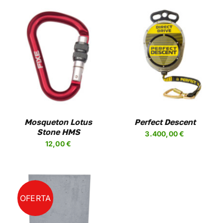
SELECCIONAR
ESTE
OPCIONES
/
PRODUCTO
DETALLES
TIENE
MÚLTIPLES
VARIANTES.
LAS
OPCIONES
Mosqueton Lotus
Perfect Descent
SE
Stone HMS
3.400,00
€
PUEDEN
12,00
€
ELEGIR
EN
LA
PÁGINA
DE
PRODUCTO
OFERTA