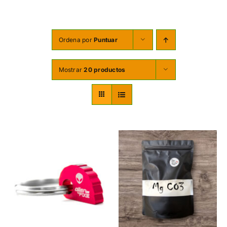
TORNILLERÍA
OFERTAS-PACKS
Ordena por
Puntuar
SOBRE NOSOTROS
Mostrar
20 productos
BLOG
MI CUENTA
CARRITO
AÑADIR AL CARRITO
/
DETALLES