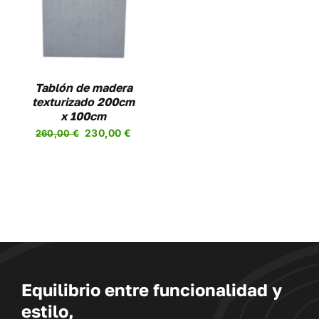
Tablón de madera
texturizado 200cm
x 100cm
El
El
230,00
€
260,00
€
precio
precio
original
actual
era:
es:
260,00 €.
230,00 €.
Equilibrio entre funcionalidad y
estilo,