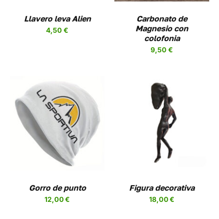
Llavero leva Alien
Carbonato de
Magnesio con
4,50
€
colofonia
9,50
€
AÑADIR AL CARRITO
/
DETALLES
Gorro de punto
Figura decorativa
12,00
€
18,00
€