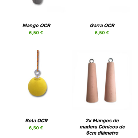
PLES
MÚLTIPLES
NTES.
VARIANTES.
LAS
NES
OPCIONES
Mango OCR
Garra OCR
SE
6,50
€
6,50
€
EN
PUEDEN
R
ELEGIR
EN
LA
A
PÁGINA
DE
UCTO
PRODUCTO
AÑADIR AL CARRITO
/
DETALLES
UCTO
PLES
NTES.
NES
Bola OCR
2x Mangos de
madera Cónicos de
6,50
€
EN
6cm diámetro
R