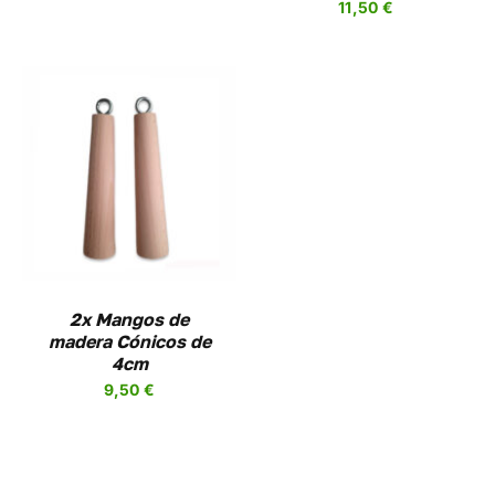
11,50
€
A
UCTO
2x Mangos de
madera Cónicos de
4cm
9,50
€