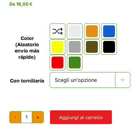
Da
18,00
€

Color
(Aleatorio
envío más
rápido)
Con tornillería

Aggiungi al carrello
Prese
per
arrampicarsi