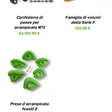
VARIANTI.
LE
OPZIONI
Confezione di
Famiglia di volumi
POSSONO
peses per
della Serie F
ESSERE
arrampicata Nº3
310,00
€
SCELTE
Da
120,00
€
NELLA
PAGINA
DEL
PRODOTTO
Prese d’arrampicata
fossili 2