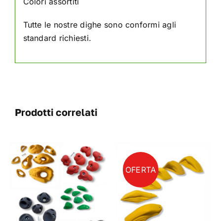
Colori assortiti
Tutte le nostre dighe sono conformi agli
standard richiesti.
Prodotti correlati
OFERTA
QUESTO
SCEGLI
/
DETAILS
PRODOTTO
HA
PIÙ