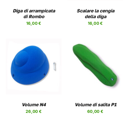
LE
OPZIONI
Diga di arrampicata
Scalare la cengia
POSSONO
di Rombo
della diga
ESSERE
16,00
€
16,00
€
SCELTE
NELLA
PAGINA
DEL
PRODOTTO
QUESTO
SCEGLI
/
DETAILS
PRODOTTO
HA
PIÙ
VARIANTI.
LE
OPZIONI
Volume N4
Volume di salita P1
POSSONO
26,00
€
60,00
€
ESSERE
SCELTE
NELLA