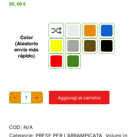
65,00
€

Color
(Aleatorio
envío más
rápido)
Aggiungi al carrello
Volume
diamanti
a
sinistra
COD:
N/A
quantità
Categorie:
PRESE PER L’ARRAMPICATA
,
Volumi in