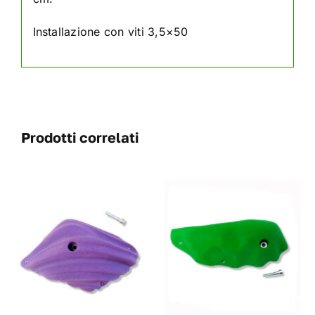
Installazione con viti 3,5×50
Prodotti correlati
QUESTO
SCEGLI
/
DETAILS
PRODOTTO
HA
PIÙ
VARIANTI.