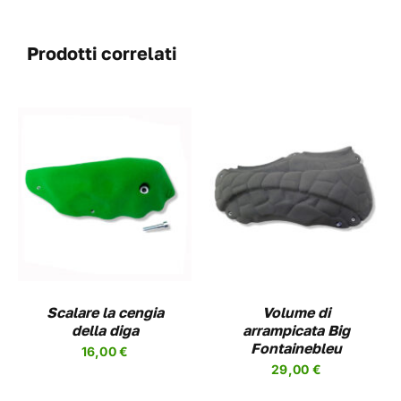
Prodotti correlati
QUESTO
SCEGLI
/
DETAILS
PRODOTTO
HA
PIÙ
VARIANTI.
LE
OPZIONI
Scalare la cengia
Volume di
POSSONO
della diga
arrampicata Big
ESSERE
Fontainebleu
16,00
€
SCELTE
29,00
€
NELLA
PAGINA