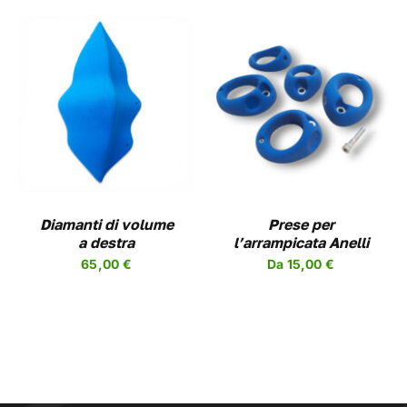
DEL
PRODOTTO
QUESTO
SCEGLI
/
DETAILS
PRODOTTO
HA
PIÙ
VARIANTI.
LE
OPZIONI
Diamanti di volume
Prese per
POSSONO
a destra
l’arrampicata Anelli
ESSERE
65,00
€
Da
15,00
€
SCELTE
NELLA
PAGINA
DEL
PRODOTTO