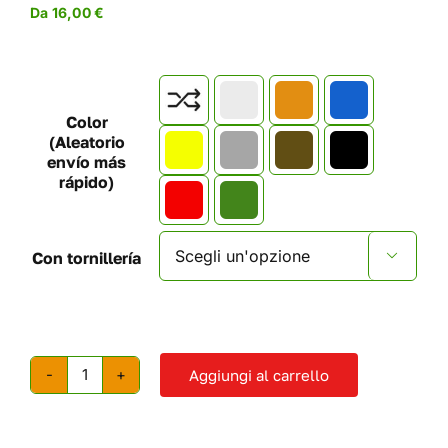
Da
16,00
€

Color
(Aleatorio
envío más
rápido)
Con tornillería

Aggiungi al carrello
Prese
di
corrente