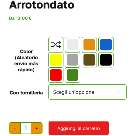
Arrotondato
Da
13,00
€

Color
(Aleatorio
envío más
rápido)
Con tornillería

Aggiungi al carrello
Confezione