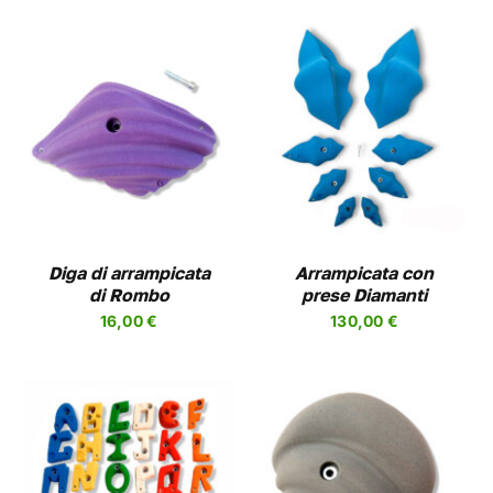
QUESTO
SCEGLI
/
DETAILS
PRODOTTO
HA
PIÙ
VARIANTI.
LE
OPZIONI
Diga di arrampicata
Arrampicata con
POSSONO
di Rombo
prese Diamanti
ESSERE
16,00
€
130,00
€
SCELTE
NELLA
PAGINA
DEL
PRODOTTO
QUESTO
SCEGLI
/
DETAILS