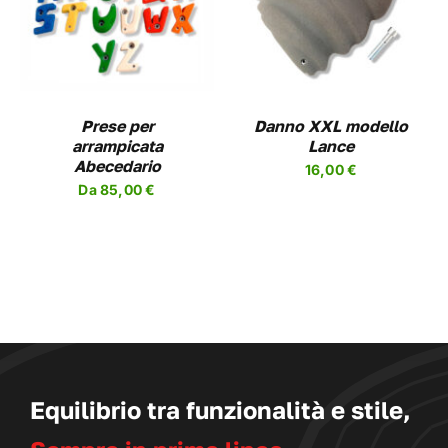
PRODOTTO
HA
PIÙ
VARIANTI.
LE
OPZIONI
Prese per
Danno XXL modello
POSSONO
arrampicata
Lance
ESSERE
Abecedario
16,00
€
SCELTE
Da
85,00
€
NELLA
PAGINA
DEL
PRODOTTO
Equilibrio tra funzionalità e stile,