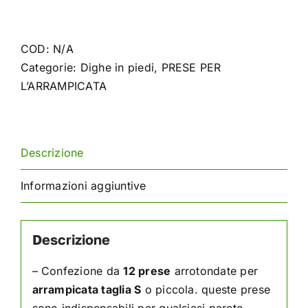
di
prese
per
COD:
N/A
l'arrampicata
Categorie:
Dighe in piedi
,
PRESE PER
Arrotondato
L’ARRAMPICATA
quantità
Descrizione
Informazioni aggiuntive
Descrizione
– Confezione da
12 prese
arrotondate per
arrampicata
taglia S
o piccola. queste prese