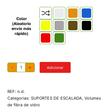

Color
(Aleatorio
envío más
rápido)
Adicionar
Quantidade
de
Volume
de
REF:
n.d.
subida
Categorias:
SUPORTES DE ESCALADA
,
Volumes
P3
de fibra de vidro