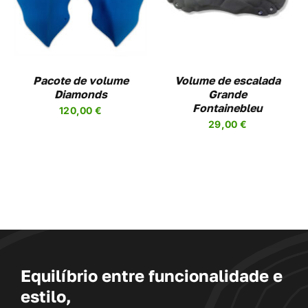
HAS
IPLE
MULTIPLE
ANTS.
VARIANTS.
THE
ONS
OPTIONS
MAY
Pacote de volume
Volume de escalada
BE
Diamonds
Grande
SEN
CHOSEN
Fontainebleu
120,00
€
ON
29,00
€
THE
DUCT
PRODUCT
PAGE
Equilíbrio entre funcionalidade e
estilo,