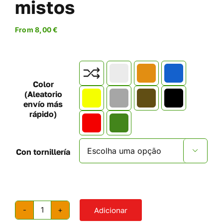
mistos
From
8,00
€

Color
(Aleatorio
envío más
rápido)
Con tornillería

Adicionar
Quantidade