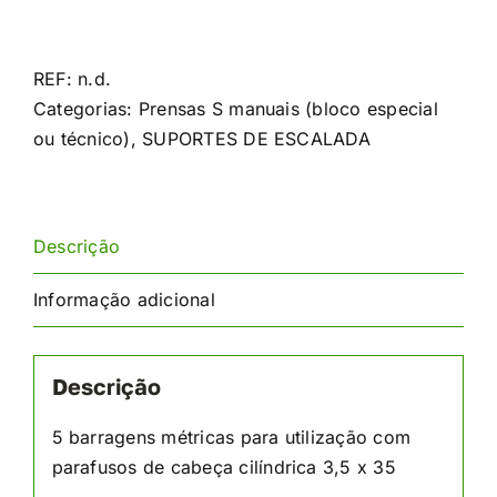
de
Suportes
de
REF:
n.d.
escalada
Categorias:
Prensas S manuais (bloco especial
para
ou técnico)
,
SUPORTES DE ESCALADA
carris
mistos
Descrição
Informação adicional
Descrição
5 barragens métricas para utilização com
parafusos de cabeça cilíndrica 3,5 x 35