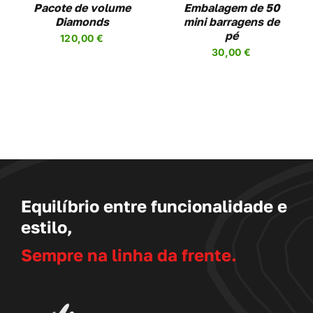
MAY
Pacote de volume
Embalagem de 50
BE
Diamonds
mini barragens de
SEN
CHOSEN
pé
120,00
€
ON
30,00
€
THE
DUCT
PRODUCT
PAGE
Equilíbrio entre funcionalidade e
estilo,
Sempre na linha da frente.