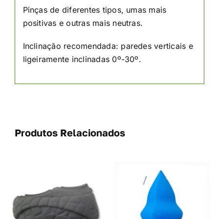
Pinças de diferentes tipos, umas mais
positivas e outras mais neutras.
Inclinação recomendada: paredes verticais e
ligeiramente inclinadas 0º-30º.
Produtos Relacionados
THIS
VER OPÇÕES
/
DUCT
PRODUCT
DETAILS