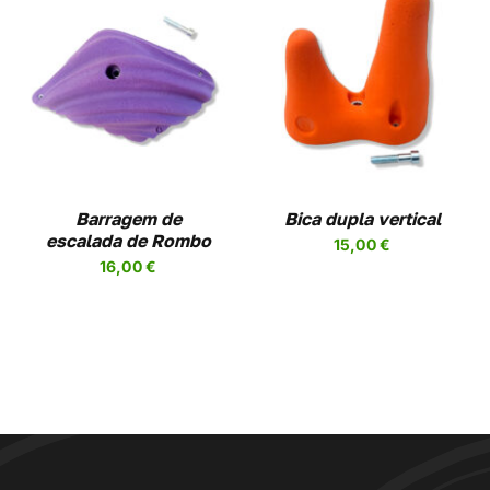
THIS
VER OPÇÕES
/
DUCT
PRODUCT
DETAILS
HAS
IPLE
MULTIPLE
ANTS.
VARIANTS.
THE
ONS
OPTIONS
MAY
Barragem de
Bica dupla vertical
BE
escalada de Rombo
15,00
€
SEN
CHOSEN
16,00
€
ON
THE
DUCT
PRODUCT
PAGE