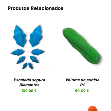
Produtos Relacionados
THIS
VER OPÇÕES
/
DUCT
PRODUCT
DETAILS
HAS
IPLE
MULTIPLE
ANTS.
VARIANTS.
THE
ONS
OPTIONS
MAY
Escalada segura
Volume de subida
BE
Diamantes
P1
SEN
CHOSEN
130,00
€
60,00
€
ON
THE
DUCT
PRODUCT
PAGE