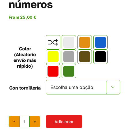
números
From
25,00
€

Color
(Aleatorio
envío más
rápido)
Con tornillería

Adicionar
Quantidade