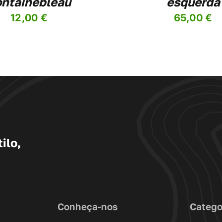
ontainebleau
esquerda
PAGE
P
12,00
€
65,00
€
ilo,
Conheça-nos
Catego