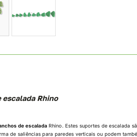
e escalada Rhino
anchos de escalada
Rhino. Estes suportes de escalada s
orma de saliências para paredes verticais ou podem tamb