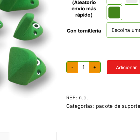
(Aleatorio
envío más
rápido)
Con tornillería
Adicionar
Quantidade
de
Pegas
de
REF:
n.d.
escalada
Categorias:
pacote de suport
Rhino