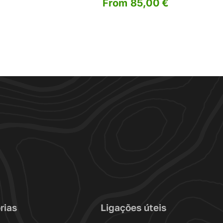
From
85,00
€
AGE
rias
Ligações úteis