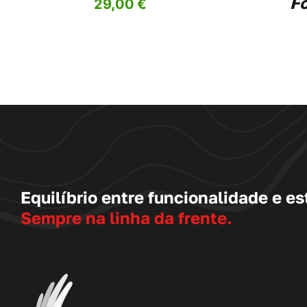
F
29,00
€
PAGE
Equilíbrio entre funcionalidade e est
Sempre na linha da frente.