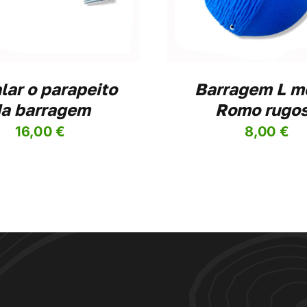
MULTIPLE
M
VARIANTS.
V
THE
T
OPTIONS
O
MAY
M
BE
B
lar o parapeito
Barragem L m
CHOSEN
C
ON
O
a barragem
Romo rugo
THE
T
PRODUCT
P
16,00
€
8,00
€
PAGE
P