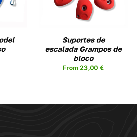
ULTIPLE
ARIANTS.
HE
PTIONS
AY
E
odel
Suportes de
HOSEN
N
so
escalada Grampos de
HE
bloco
RODUCT
AGE
From
23,00
€