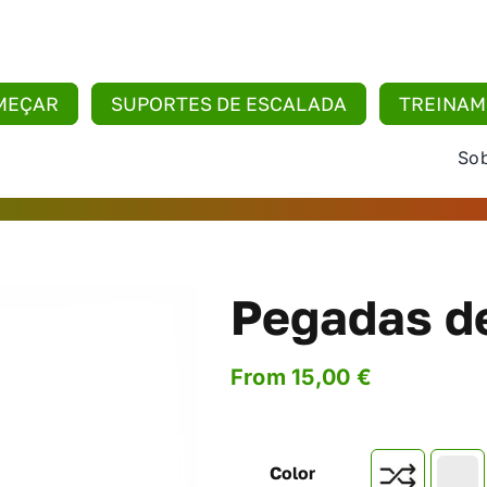
MEÇAR
SUPORTES DE ESCALADA
TREINA
Sob
Pegadas d
From
15,00
€
Color
