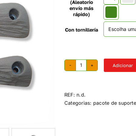
(Aleatorio
envío más
rápido)
Con tornillería
Adicionar
Quantidade
de
Pegadas
de
REF:
n.d.
escalada
Categorias:
pacote de suport