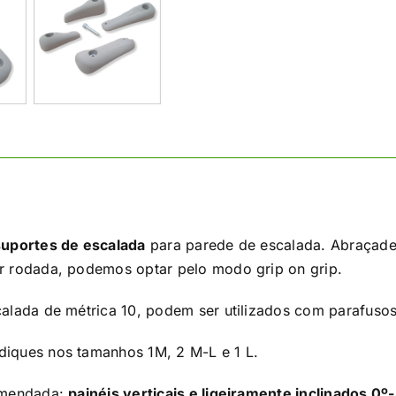
suportes de escalada
para parede de escalada. Abraçadei
r rodada, podemos optar pelo modo grip on grip.
calada de métrica 10, podem ser utilizados com parafusos
iques nos tamanhos 1M, 2 M-L e 1 L.
comendada:
painéis verticais e ligeiramente inclinados 0º