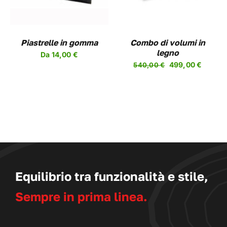
Piastrelle in gomma
Combo di volumi in
legno
Da
14,00
€
Il
Il
499,00
€
540,00
€
prezzo
prezzo
originale
attuale
era:
è:
540,00 €.
499,00
Equilibrio tra funzionalità e stile,
Sempre in prima linea.