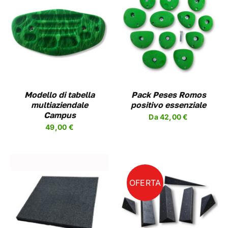
QUESTO
SCEGLI
/
DETAILS
PRODOTTO
HA
PIÙ
VARIANTI.
LE
OPZIONI
Modello di tabella
Pack Peses Romos
POSSONO
multiaziendale
positivo essenziale
ESSERE
Campus
Da
42,00
€
SCELTE
49,00
€
NELLA
PAGINA
DEL
PRODOTTO
OFERTA
AGGIUNGI AL
CARRELLO
/
DETAILS