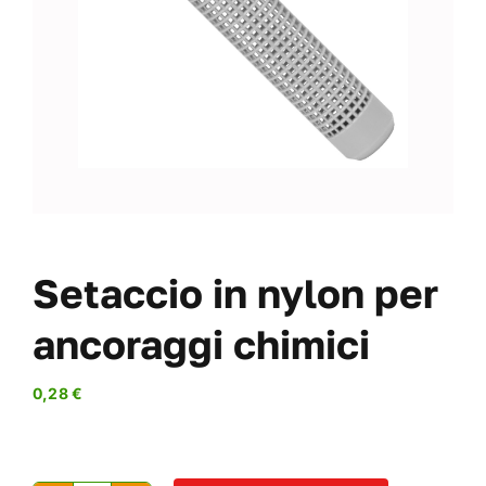
VITI
OFFERTE
CHI SIAMO
BLOG
IL MIO CONTO
CARRITO
Setaccio in nylon per
ancoraggi chimici
0,28
€