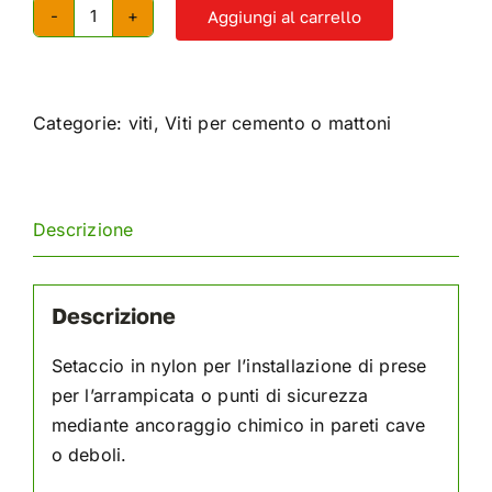
Aggiungi al carrello
Setaccio
in
nylon
per
Categorie:
viti
,
Viti per cemento o mattoni
ancoraggi
chimici
quantità
Descrizione
Descrizione
Setaccio in nylon per l’installazione di prese
per l’arrampicata o punti di sicurezza
mediante ancoraggio chimico in pareti cave
o deboli.