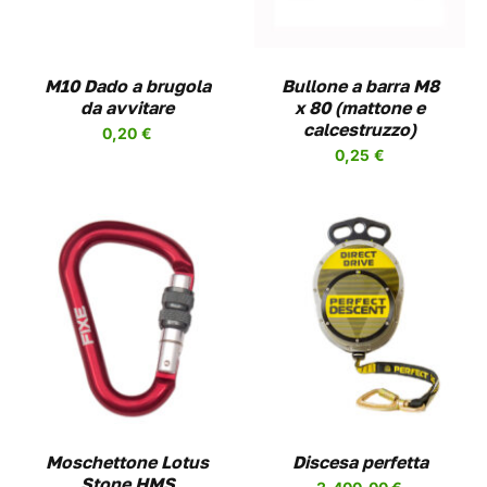
M10 Dado a brugola
Bullone a barra M8
da avvitare
x 80 (mattone e
calcestruzzo)
0,20
€
0,25
€
QUESTO
SCEGLI
/
DETAILS
PRODOTTO
HA
PIÙ
VARIANTI.
LE
OPZIONI
Moschettone Lotus
Discesa perfetta
POSSONO
Stone HMS