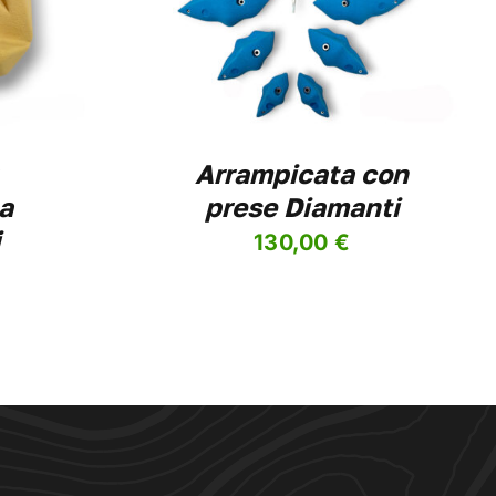
IANTI.
IONI
SONO
ERE
Arrampicata con
LTE
LA
a
prese Diamanti
INA
i
130,00
€
DOTTO