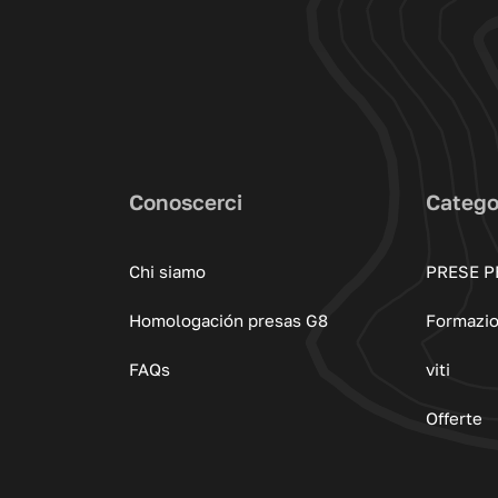
Conoscerci
Catego
Chi siamo
PRESE P
Homologación presas G8
Formazi
FAQs
viti
Offerte