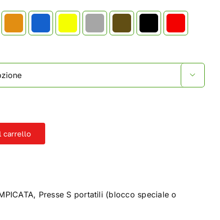

 carrello
AMPICATA
,
Presse S portatili (blocco speciale o