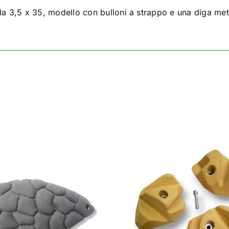
da 3,5 x 35, modello con bulloni a strappo e una diga metr
QUESTO
QUE
SCEGLI
/
DETAILS
SCEGLI
/
PRODOTTO
PRO