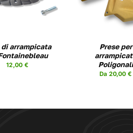
HA
HA
PIÙ
PIÙ
VARIANTI.
VAR
LE
LE
OPZIONI
OPZ
POSSONO
POS
ESSERE
ESS
 di arrampicata
Prese per
SCELTE
SCE
NELLA
NEL
Fontainebleau
arrampicat
PAGINA
PAG
Poligonal
DEL
DEL
12,00
€
PRODOTTO
PRO
Da
20,00
€