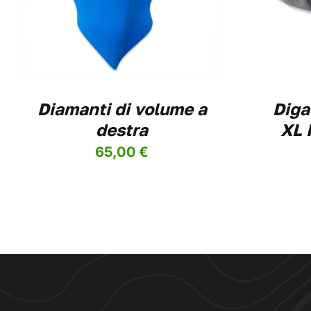
HA
PIÙ
VARIANTI.
LE
OPZIONI
POSSONO
ESSERE
Diamanti di volume a
Diga
SCELTE
NELLA
destra
XL 
PAGINA
DEL
65,00
€
PRODOTTO