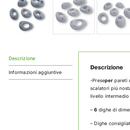
Descrizione
Descrizione
Informazioni aggiuntive
-Prese
per
pareti 
scalatori più nos
livello intermedi
–
6
dighe di dimen
– Dighe consiglia