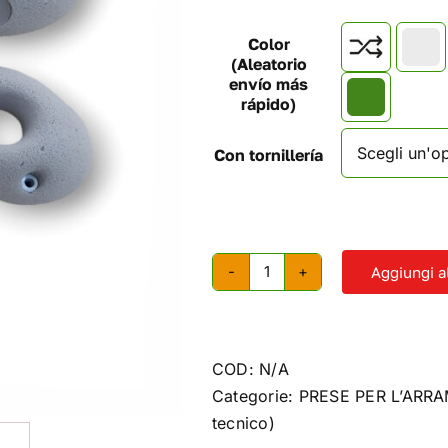
Color

(Aleatorio
envío más
rápido)
Con tornillería
Aggiungi al
Prese
per
l'arrampicata
Action
COD:
N/A
Directe
Categorie:
PRESE PER L’ARR
quantità
tecnico)