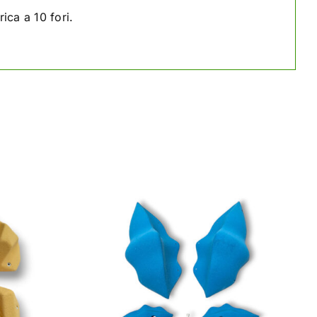
ica a 10 fori.
STO
DETAILS
DOTTO