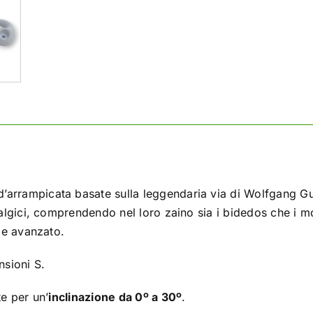
d’arrampicata basate sulla leggendaria via di Wolfgang Gul
talgici, comprendendo nel loro zaino sia i bidedos che i m
o e avanzato.
sioni S.
te per un’
inclinazione da 0º a 30º
.