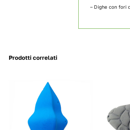
– Dighe con fori 
Prodotti correlati
QUESTO
SCEGLI
/
DETAILS
PRODOTTO