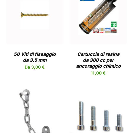
AGGIUNGI AL
CARRELLO
/
DETAILS
50 Viti di fissaggio
Cartuccia di resina
da 3,5 mm
da 300 cc per
ancoraggio chimico
Da
3,00
€
11,00
€
QUESTO
SCEGLI
/
DETAILS
PRODOTTO
HA