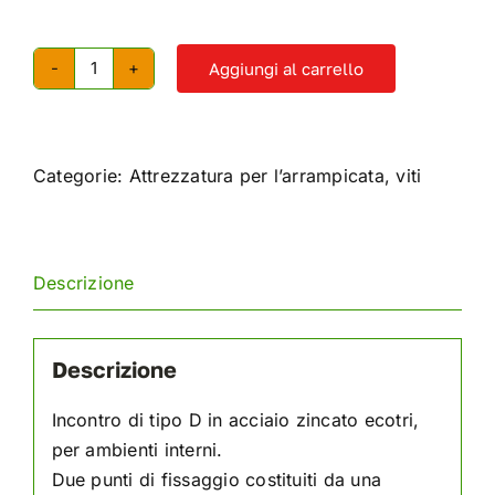
Aggiungi al carrello
Incontro
con
moschettone
Fixe
Categorie:
Attrezzatura per l’arrampicata
,
viti
M10
quantità
Descrizione
Descrizione
Incontro di tipo D in acciaio zincato ecotri,
per ambienti interni.
Due punti di fissaggio costituiti da una