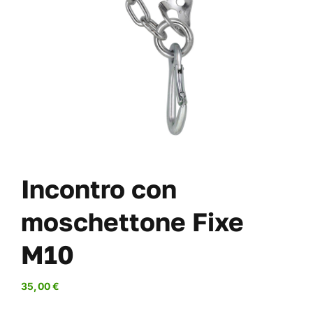
VITI
OFFERTE
CHI SIAMO
BLOG
IL MIO CONTO
CARRITO
Incontro con
moschettone Fixe
M10
35,00
€