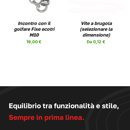
PIÙ
VARIANTI.
LE
OPZIONI
Incontro con il
Vite a brugola
POSSONO
golfare Fixe ecotri
(selezionare la
ESSERE
M10
dimensione)
SCELTE
19,00
€
Da
0,12
€
NELLA
PAGINA
DEL
PRODOTTO
Equilibrio tra funzionalità e stile,
Sempre in prima linea.