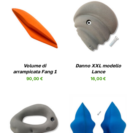
QUESTO
SCEGLI
/
DETAILS
PRODOTTO
HA
PIÙ
VARIANTI.
LE
OPZIONI
Volume di
Danno XXL modello
POSSONO
arrampicata Fang 1
Lance
ESSERE
90,00
€
16,00
€
SCELTE
NELLA
PAGINA
DEL
PRODOTTO
QUESTO
SCEGLI
/
DETAILS
PRODOTTO