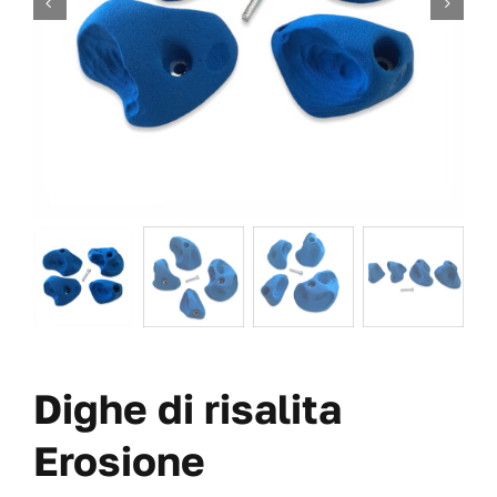
VITI
OFFERTE
CHI SIAMO
BLOG
IL MIO CONTO
CARRITO
Dighe di risalita
Erosione