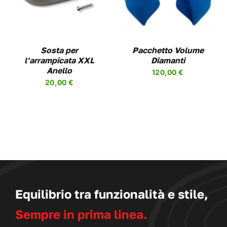
HA
PIÙ
VARIANTI.
LE
OPZIONI
Sosta per
Pacchetto Volume
POSSONO
l’arrampicata XXL
Diamanti
ESSERE
Anello
120,00
€
SCELTE
20,00
€
NELLA
PAGINA
DEL
PRODOTTO
Equilibrio tra funzionalità e stile,
Sempre in prima linea.