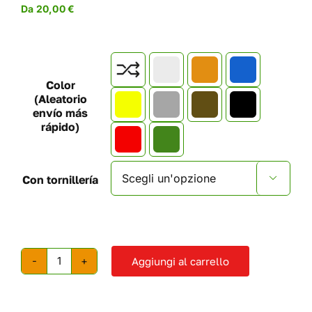
Da
20,00
€

Color
(Aleatorio
envío más
rápido)
Con tornillería

Aggiungi al carrello
Dighe
di
risalita