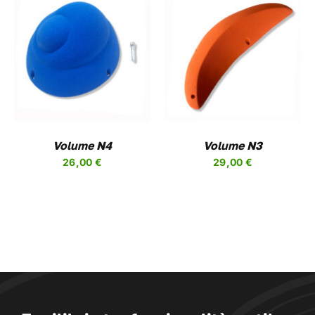
PRODOTTO
QUESTO
SCEGLI
/
DETAILS
PRODOTTO
HA
PIÙ
VARIANTI.
LE
OPZIONI
Volume N4
Volume N3
POSSONO
26,00
€
29,00
€
ESSERE
SCELTE
NELLA
PAGINA
DEL
PRODOTTO