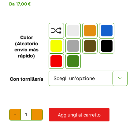
Da
17,00
€

Color
(Aleatorio
envío más
rápido)
Con tornillería

Aggiungi al carrello
Appigli
per
l'arrampicata