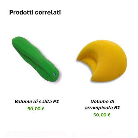
Prodotti correlati
QUESTO
SCEGLI
/
DETAILS
PRODOTTO
HA
PIÙ
VARIANTI.
LE
OPZIONI
Volume di salita P1
Volume di
POSSONO
arrampicata B1
60,00
€
ESSERE
60,00
€
SCELTE
NELLA
PAGINA
DEL