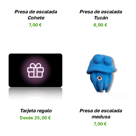
LAS
NES
OPCIONES
Presa de escalada
Presa de escalada
SE
Cohete
Tucán
EN
PUEDEN
7,00
€
6,00
€
R
ELEGIR
EN
LA
A
PÁGINA
DE
UCTO
PRODUCTO
SELECCIONAR
ESTE
OPCIONES
/
UCTO
PRODUCTO
DETALLES
TIENE
PLES
MÚLTIPLES
NTES.
VARIANTES.
LAS
NES
OPCIONES
Tarjeta regalo
Presa de escalada
SE
medusa
Desde
25,00
€
N
PUEDEN
7,00
€
ELEGIR
EN