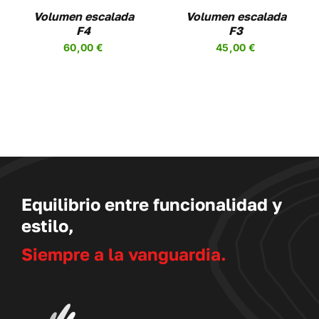
NES
OPCIONES
Volumen escalada
Volumen escalada
SE
F4
F3
EN
PUEDEN
60,00
€
45,00
€
R
ELEGIR
EN
LA
A
PÁGINA
DE
UCTO
PRODUCTO
Equilibrio entre funcionalidad y
estilo,
Siempre a la vanguardia.