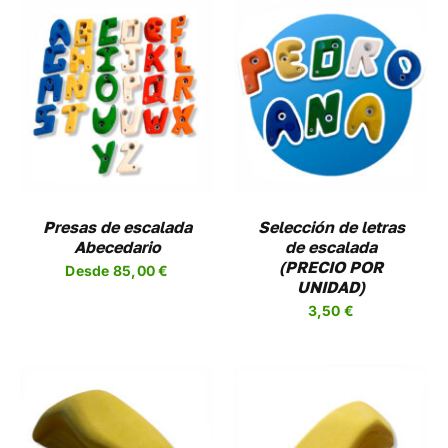
A
PÁGINA
DE
UCTO
PRODUCTO
AÑADIR AL CARRITO
/
DETALLES
UCTO
PLES
NTES.
NES
Presas de escalada
Selección de letras
Abecedario
de escalada
EN
(PRECIO POR
Desde
85,00
€
R
UNIDAD)
3,50
€
A
UCTO
SELECCIONAR