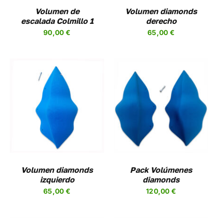
NES
OPCIONES
Volumen de
Volumen diamonds
SE
escalada Colmillo 1
derecho
EN
PUEDEN
90,00
€
65,00
€
R
ELEGIR
EN
LA
A
PÁGINA
DE
UCTO
PRODUCTO
SELECCIONAR
ESTE
OPCIONES
/
UCTO
PRODUCTO
DETALLES
TIENE
PLES
MÚLTIPLES
NTES.
VARIANTES.
LAS
NES
OPCIONES
Volumen diamonds
Pack Volúmenes
SE
izquierdo
diamonds
EN
PUEDEN
65,00
€
120,00
€
R
ELEGIR
EN
LA