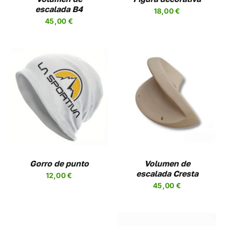
escalada B4
18,00
€
EN
45,00
€
R
A
UCTO
SELECCIONAR
ESTE
OPCIONES
/
PRODUCTO
DETALLES
TIENE
MÚLTIPLES
VARIANTES.
LAS
OPCIONES
Gorro de punto
Volumen de
SE
escalada Cresta
12,00
€
PUEDEN
45,00
€
ELEGIR
EN
LA
PÁGINA