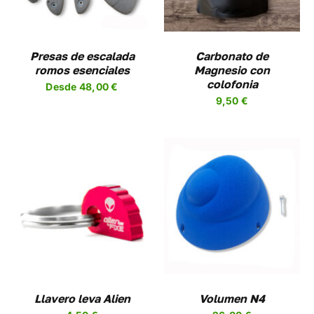
PLES
NTES.
NES
Presas de escalada
Carbonato de
romos esenciales
Magnesio con
EN
colofonia
Desde
48,00
€
R
9,50
€
A
UCTO
SELECCIONAR
ESTE
OPCIONES
/
PRODUCTO
DETALLES
TIENE
MÚLTIPLES
VARIANTES.
LAS
OPCIONES
Llavero leva Alien
Volumen N4
SE