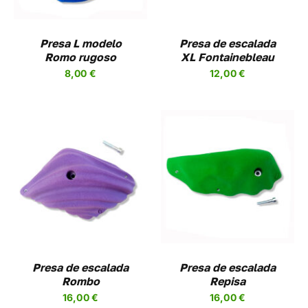
NTES.
VARIANTES.
LAS
NES
OPCIONES
Presa L modelo
Presa de escalada
SE
Romo rugoso
XL Fontainebleau
EN
PUEDEN
8,00
€
12,00
€
R
ELEGIR
EN
LA
A
PÁGINA
DE
UCTO
PRODUCTO
SELECCIONAR
ESTE
OPCIONES
/
UCTO
PRODUCTO
DETALLES
TIENE
PLES
MÚLTIPLES
NTES.
VARIANTES.
LAS
NES
OPCIONES
Presa de escalada
Presa de escalada
SE
Rombo
Repisa
EN
PUEDEN
16,00
€
16,00
€
R
ELEGIR