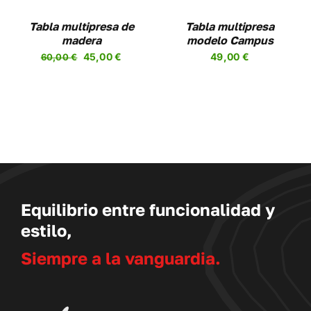
LAS
OPCIONES
Tabla multipresa de
Tabla multipresa
SE
madera
modelo Campus
PUEDEN
El
El
45,00
€
49,00
€
60,00
€
ELEGIR
precio
precio
EN
LA
original
actual
PÁGINA
era:
es:
DE
60,00 €.
45,00 €.
PRODUCTO
Equilibrio entre funcionalidad y
estilo,
Siempre a la vanguardia.